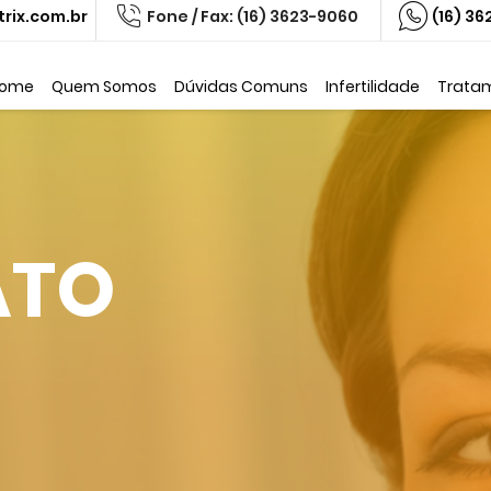
rix.com.br
Fone / Fax: (16) 3623-9060
(16) 3
ome
Quem Somos
Dúvidas Comuns
Infertilidade
Trata
ATO