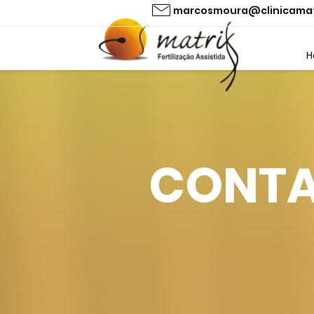
marcosmoura@clinicamat
H
CONT